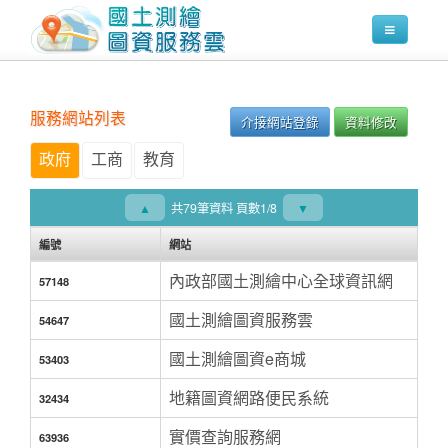
服務網站列表
介接網站登錄
資料修改
政府
工商
教育
▲
共79筆資料 頁數
1
/
8
▼
編號
網站
內政部國土測繪中心全球資訊網
57148
國土測繪圖資服務雲
54647
國土測繪圖資e商城
53403
地籍圖資網路便民系統
32434
實價查詢服務網
63936