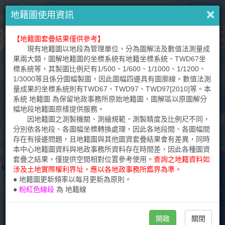
↶
×
×
×
請
提醒您
地籍圖使用資訊
輸
入
【地籍圖套疊結果僅供參考】
本網站內容僅供參考，不能作為法律證明文件。
+
地
現有地籍圖以地段為管理單位，分為圖解法及數值法測量成
標
–
本網站提供之各種圖資倘有疑義，請逕洽各該圖資產製單
果兩大類，圖解地籍圖的坐標系統有地籍坐標系統、TWD67坐
或
位，詳見各圖資說明。各種圖資套疊結果僅供參考，實際位置應
標系統等，其製圖比例尺有1/500、1/600、1/1000、1/1200、
地
以實地測量成果為準。
1/3000等且係分圖幅製圖，因此圖幅四邊具有圖廓線。數值法測
址
量成果的坐標系統則有TWD67、TWD97、TWD97[2010]等。本
本網站提供瀏覽查詢之臺灣通用電子地圖、國土利用現況調
系統 地籍圖 為保留地政事務所原始地籍圖，圖解區以原圖解分
查成果及各比例尺地形圖，為地貌現況的表達，不具法律效力，
幅地段地籍圖原樣提供服務。
不涉及既成道路、現有巷道或土地權利實際界址認定。
因地籍圖之測製機關、測繪規範、測製精度及比例尺不同，
分別依各地段、各圖幅坐標轉換處理，因此各地段間、各圖幅間
本網站查詢之地籍圖，僅可作為土地位置之示意，實際圖形
存在有接邊問題，且地籍圖與其他圖資套疊結果會有差異，同時
應以地政事務所核發之謄本為準，土地界址應以各地政事務所鑑
本中心地籍圖資料與地政事務所資料存在時間差，因此各種圖資
界為準。
套疊之結果，僅提供空間相對位置參考使用。
查詢之地籍資料如
涉及土地實際權利界址，應以各地政事務所鑑界為準。
本網站查詢之門牌係取自戶政門牌，因原始坐標誤差及坐標
● 地籍圖更新頻率以每月更新為原則。
轉換誤差，僅供套疊參考。
●
粉紅色線段
為
地籍線
開啟
關閉
關閉