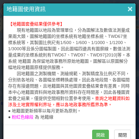
↶
×
×
×
請
提醒您
地籍圖使用資訊
輸
入
【地籍圖套疊結果僅供參考】
本網站內容僅供參考，不能作為法律證明文件。
+
地
現有地籍圖以地段為管理單位，分為圖解法及數值法測量成
標
–
本網站提供之各種圖資倘有疑義，請逕洽各該圖資產製單
果兩大類，圖解地籍圖的坐標系統有地籍坐標系統、TWD67坐
或
位，詳見各圖資說明。各種圖資套疊結果僅供參考，實際位置應
標系統等，其製圖比例尺有1/500、1/600、1/1000、1/1200、
地
以實地測量成果為準。
1/3000等且係分圖幅製圖，因此圖幅四邊具有圖廓線。數值法測
址
量成果的坐標系統則有TWD67、TWD97、TWD97[2010]等。本
本網站提供瀏覽查詢之臺灣通用電子地圖、國土利用現況調
系統 地籍圖 為保留地政事務所原始地籍圖，圖解區以原圖解分
查成果及各比例尺地形圖，為地貌現況的表達，不具法律效力，
幅地段地籍圖原樣提供服務。
不涉及既成道路、現有巷道或土地權利實際界址認定。
因地籍圖之測製機關、測繪規範、測製精度及比例尺不同，
分別依各地段、各圖幅坐標轉換處理，因此各地段間、各圖幅間
本網站查詢之地籍圖，僅可作為土地位置之示意，實際圖形
存在有接邊問題，且地籍圖與其他圖資套疊結果會有差異，同時
應以地政事務所核發之謄本為準，土地界址應以各地政事務所鑑
本中心地籍圖資料與地政事務所資料存在時間差，因此各種圖資
界為準。
套疊之結果，僅提供空間相對位置參考使用。
查詢之地籍資料如
涉及土地實際權利界址，應以各地政事務所鑑界為準。
本網站查詢之門牌係取自戶政門牌，因原始坐標誤差及坐標
● 地籍圖更新頻率以每月更新為原則。
轉換誤差，僅供套疊參考。
●
粉紅色線段
為
地籍線
開啟
關閉
關閉